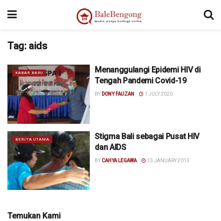
Tag:
aids
Menanggulangi Epidemi HIV di
KABAR BARU
Tengah Pandemi Covid-19
BY
DONY FAUZAN
1 JULY 2020
Stigma Bali sebagai Pusat HIV
BERITA UTAMA
dan AIDS
BY
CAHYA LEGAWA
13 JANUARY 2013
Temukan Kami