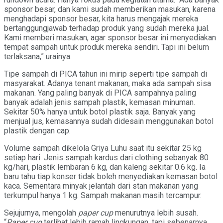
sponsor besar, dan kami sudah memberikan masukan, karena
menghadapi sponsor besar, kita harus mengajak mereka
bertanggungjawab terhadap produk yang sudah mereka jual.
Kami memberi masukan, agar sponsor besar ini menyediakan
tempat sampah untuk produk mereka sendiri. Tapi ini belum
terlaksana,” urainya.
Tipe sampah di PICA tahun ini mirip seperti tipe sampah di
masyarakat. Adanya tenant makanan, maka ada sampah sisa
makanan. Yang paling banyak di PICA sampahnya paling
banyak adalah jenis sampah plastik, kemasan minuman.
Sekitar 50% hanya untuk botol plastik saja. Banyak yang
menjual jus, kemasannya sudah didesain menggunakan botol
plastik dengan cap.
Volume sampah dikelola Griya Luhu saat itu sekitar 25 kg
setiap hari. Jenis sampah kardus dari clothing sebanyak 80
kg/hari, plastik lembaran 6 kg, dan kaleng sekitar 0.6 kg. Ia
baru tahu tiap konser tidak boleh menyediakan kemasan botol
kaca. Sementara minyak jelantah dari stan makanan yang
terkumpul hanya 1 kg. Sampah makanan masih tercampur.
Sejujurnya, mengolah
paper cup
menurutnya lebih susah.
“
Paper cup
terlihat lebih ramah lingkungan, tapi sebenarnya