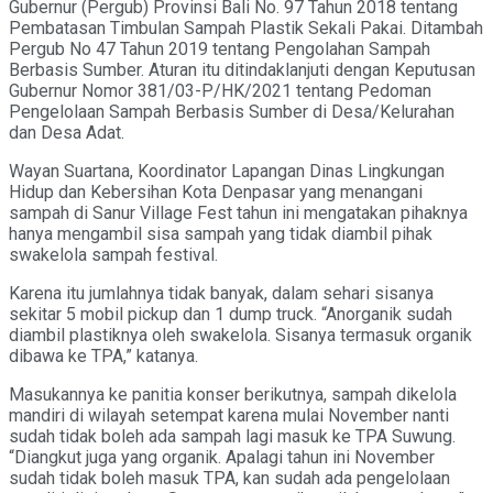
Gubernur (Pergub) Provinsi Bali No. 97 Tahun 2018 tentang
Pembatasan Timbulan Sampah Plastik Sekali Pakai. Ditambah
Pergub No 47 Tahun 2019 tentang Pengolahan Sampah
Berbasis Sumber. Aturan itu ditindaklanjuti dengan Keputusan
Gubernur Nomor 381/03-P/HK/2021 tentang Pedoman
Pengelolaan Sampah Berbasis Sumber di Desa/Kelurahan
dan Desa Adat.
Wayan Suartana, Koordinator Lapangan Dinas Lingkungan
Hidup dan Kebersihan Kota Denpasar yang menangani
sampah di Sanur Village Fest tahun ini mengatakan pihaknya
hanya mengambil sisa sampah yang tidak diambil pihak
swakelola sampah festival.
Karena itu jumlahnya tidak banyak, dalam sehari sisanya
sekitar 5 mobil pickup dan 1 dump truck. “Anorganik sudah
diambil plastiknya oleh swakelola. Sisanya termasuk organik
dibawa ke TPA,” katanya.
Masukannya ke panitia konser berikutnya, sampah dikelola
mandiri di wilayah setempat karena mulai November nanti
sudah tidak boleh ada sampah lagi masuk ke TPA Suwung.
“Diangkut juga yang organik. Apalagi tahun ini November
sudah tidak boleh masuk TPA, kan sudah ada pengelolaan