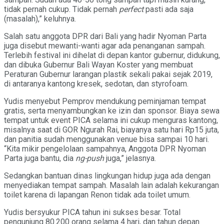
tidak pernah cukup. Tidak pernah
perfect
pasti ada saja
(masalah),” keluhnya.
Salah satu anggota DPR dari Bali yang hadir Nyoman Parta
juga disebut mewanti-wanti agar ada penanganan sampah.
Terlebih festival ini dihelat di depan kantor gubernur, didukung,
dan dibuka Gubernur Bali Wayan Koster yang membuat
Peraturan Gubernur larangan plastik sekali pakai sejak 2019,
di antaranya kantong kresek, sedotan, dan styrofoam.
Yudis menyebut Pemprov mendukung peminjaman tempat
gratis, serta menyambungkan ke izin dan sponsor. Biaya sewa
tempat untuk event PICA selama ini cukup menguras kantong,
misalnya saat di GOR Ngurah Rai, biayanya satu hari Rp15 juta,
dan panitia sudah menggunakan venue bisa sampai 10 hari.
“Kita mikir pengelolaan sampahnya, Anggota DPR Nyoman
Parta juga bantu, dia
ng-push
juga,” jelasnya.
Sedangkan bantuan dinas lingkungan hidup juga ada dengan
menyediakan tempat sampah. Masalah lain adalah kekurangan
toilet karena di lapangan Renon tidak ada toilet umum.
Yudis bersyukur PICA tahun ini sukses besar. Total
pengunjung 80.200 orang selama 4 hari, dan tahun depan