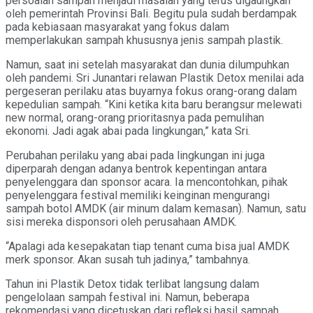
persoalan sampah menjadi masalah yang terus digaungkan
oleh pemerintah Provinsi Bali. Begitu pula sudah berdampak
pada kebiasaan masyarakat yang fokus dalam
memperlakukan sampah khususnya jenis sampah plastik.
Namun, saat ini setelah masyarakat dan dunia dilumpuhkan
oleh pandemi. Sri Junantari relawan Plastik Detox menilai ada
pergeseran perilaku atas buyarnya fokus orang-orang dalam
kepedulian sampah. “Kini ketika kita baru berangsur melewati
new normal, orang-orang prioritasnya pada pemulihan
ekonomi. Jadi agak abai pada lingkungan,” kata Sri.
Perubahan perilaku yang abai pada lingkungan ini juga
diperparah dengan adanya bentrok kepentingan antara
penyelenggara dan sponsor acara. Ia mencontohkan, pihak
penyelenggara festival memiliki keinginan mengurangi
sampah botol AMDK (air minum dalam kemasan). Namun, satu
sisi mereka disponsori oleh perusahaan AMDK.
“Apalagi ada kesepakatan tiap tenant cuma bisa jual AMDK
merk sponsor. Akan susah tuh jadinya,” tambahnya.
Tahun ini Plastik Detox tidak terlibat langsung dalam
pengelolaan sampah festival ini. Namun, beberapa
rekomendasi yang dicetuskan dari refleksi hasil sampah