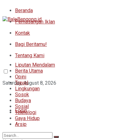
Beranda
Pemasangan Iklan
Kontak
Bagi Beritamu!
Tentang Kami
Liputan Mendalam
Berita Utama
Opini
Travel
Saturday, August 8, 2026
Lingkungan
Sosok
Budaya
Sosial
Login
Teknologi
Gaya Hidup
Arsip