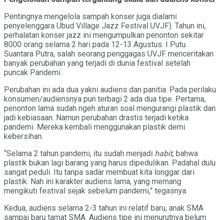
Pentingnya mengelola sampah konser juga dialami
penyelenggara Ubud Village Jazz Festival UVJF). Tahun ini,
perhalatan konser jazz ini mengumpulkan penonton sekitar
8000 orang selama 2 hari pada 12-13 Agustus. I Putu
Suantara Putra, salah seorang penggagas UVJF menceritakan
banyak perubahan yang terjadi di dunia festival setelah
puncak Pandemi.
Perubahan ini ada dua yakni audiens dan panitia. Pada perilaku
konsumen/audiensnya pun terbagi 2 ada dua tipe. Pertama,
penonton lama sudah ngeh aturan soal mengurangi plastik dan
jadi kebiasaan. Namun perubahan drastis terjadi ketika
pandemi. Mereka kembali menggunakan plastik demi
kebersihan.
“Selama 2 tahun pandemi, itu sudah menjadi
habit
, bahwa
plastik bukan lagi barang yang harus dipedulikan. Padahal dulu
sangat peduli. Itu tanpa sadar membuat kita longgar dari
plastik. Nah ini karakter audiens lama, yang memang
mengikuti festival sejak sebelum pandemi,” tegasnya.
Kedua, audiens selama 2-3 tahun ini relatif baru, anak SMA
sampai baru tamat SMA. Audiens tipe ini menurutnya belum