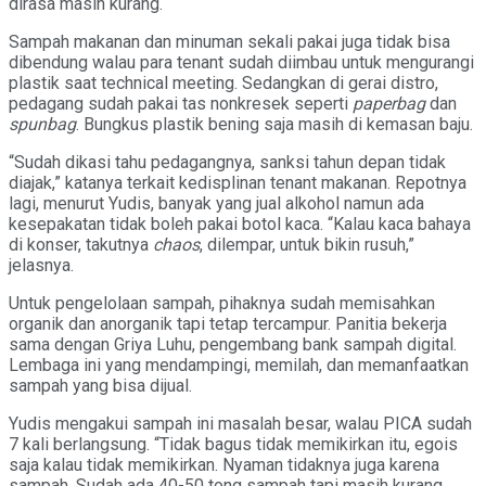
dirasa masih kurang.
Sampah makanan dan minuman sekali pakai juga tidak bisa
dibendung walau para tenant sudah diimbau untuk mengurangi
plastik saat technical meeting. Sedangkan di gerai distro,
pedagang sudah pakai tas nonkresek seperti
paperbag
dan
spunbag
. Bungkus plastik bening saja masih di kemasan baju.
“Sudah dikasi tahu pedagangnya, sanksi tahun depan tidak
diajak,” katanya terkait kedisplinan tenant makanan. Repotnya
lagi, menurut Yudis, banyak yang jual alkohol namun ada
kesepakatan tidak boleh pakai botol kaca. “Kalau kaca bahaya
di konser, takutnya
chaos
, dilempar, untuk bikin rusuh,”
jelasnya.
Untuk pengelolaan sampah, pihaknya sudah memisahkan
organik dan anorganik tapi tetap tercampur. Panitia bekerja
sama dengan Griya Luhu, pengembang bank sampah digital.
Lembaga ini yang mendampingi, memilah, dan memanfaatkan
sampah yang bisa dijual.
Yudis mengakui sampah ini masalah besar, walau PICA sudah
7 kali berlangsung. “Tidak bagus tidak memikirkan itu, egois
saja kalau tidak memikirkan. Nyaman tidaknya juga karena
sampah. Sudah ada 40-50 tong sampah tapi masih kurang,