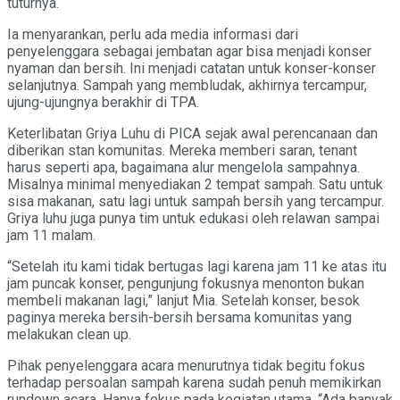
tuturnya.
Ia menyarankan, perlu ada media informasi dari
penyelenggara sebagai jembatan agar bisa menjadi konser
nyaman dan bersih. Ini menjadi catatan untuk konser-konser
selanjutnya. Sampah yang membludak, akhirnya tercampur,
ujung-ujungnya berakhir di TPA.
Keterlibatan Griya Luhu di PICA sejak awal perencanaan dan
diberikan stan komunitas. Mereka memberi saran, tenant
harus seperti apa, bagaimana alur mengelola sampahnya.
Misalnya minimal menyediakan 2 tempat sampah. Satu untuk
sisa makanan, satu lagi untuk sampah bersih yang tercampur.
Griya luhu juga punya tim untuk edukasi oleh relawan sampai
jam 11 malam.
“Setelah itu kami tidak bertugas lagi karena jam 11 ke atas itu
jam puncak konser, pengunjung fokusnya menonton bukan
membeli makanan lagi,” lanjut Mia. Setelah konser, besok
paginya mereka bersih-bersih bersama komunitas yang
melakukan clean up.
Pihak penyelenggara acara menurutnya tidak begitu fokus
terhadap persoalan sampah karena sudah penuh memikirkan
rundown acara. Hanya fokus pada kegiatan utama. “Ada banyak