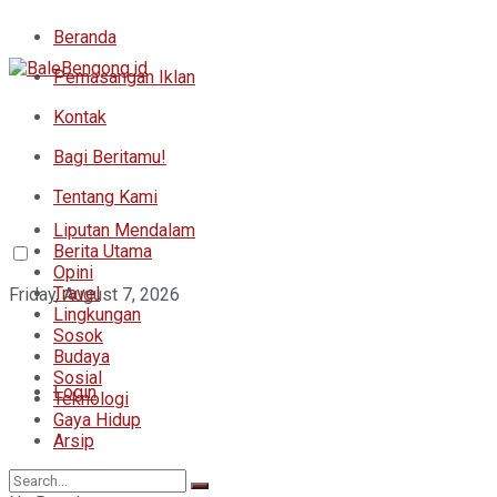
Beranda
Pemasangan Iklan
Kontak
Bagi Beritamu!
Tentang Kami
Liputan Mendalam
Berita Utama
Opini
Travel
Friday, August 7, 2026
Lingkungan
Sosok
Budaya
Sosial
Login
Teknologi
Gaya Hidup
Arsip