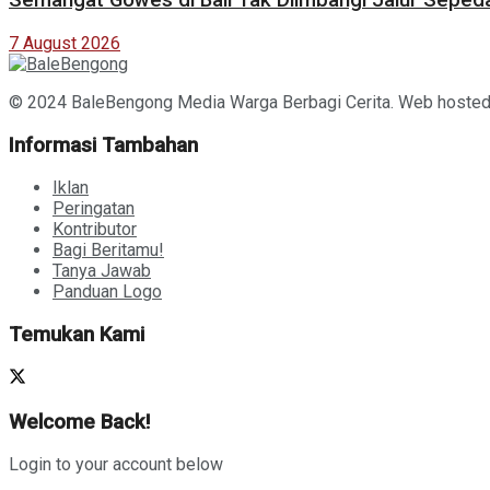
Semangat Gowes di Bali Tak Diimbangi Jalur Seped
7 August 2026
© 2024 BaleBengong Media Warga Berbagi Cerita. Web hoste
Informasi Tambahan
Iklan
Peringatan
Kontributor
Bagi Beritamu!
Tanya Jawab
Panduan Logo
Temukan Kami
Welcome Back!
Login to your account below