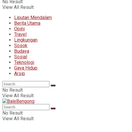
No Result
View All Result
Liputan Mendalam
Berita Utama
Opini
Travel
Lingkungan
Sosok
Budaya
Sosial
Teknologi
Gaya Hidup
Arsip
No Result
View All Result
No Result
View All Result