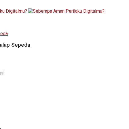
Balap Sepeda
ri