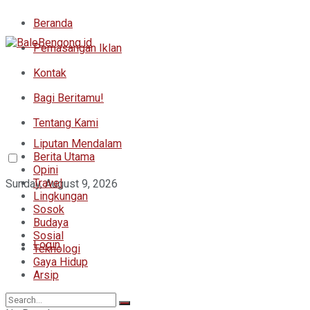
Beranda
Pemasangan Iklan
Kontak
Bagi Beritamu!
Tentang Kami
Liputan Mendalam
Berita Utama
Opini
Travel
Sunday, August 9, 2026
Lingkungan
Sosok
Budaya
Sosial
Login
Teknologi
Gaya Hidup
Arsip