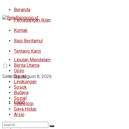
Beranda
Pemasangan Iklan
Kontak
Bagi Beritamu!
Tentang Kami
Liputan Mendalam
Berita Utama
Opini
Travel
Saturday, August 8, 2026
Lingkungan
Sosok
Budaya
Sosial
Login
Teknologi
Gaya Hidup
Arsip