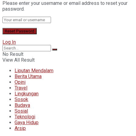
Please enter your username or email address to reset your
password.
Log In
No Result
View All Result
Liputan Mendalam
Berita Utama
Opini
Travel
Lingkungan
Sosok
Budaya
Sosial
Teknologi
Gaya Hidup
Arsip