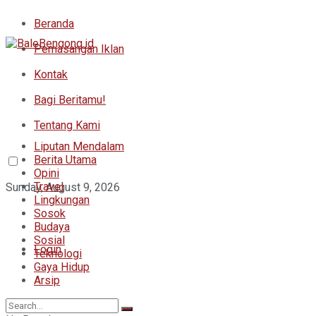
Beranda
Pemasangan Iklan
Kontak
Bagi Beritamu!
Tentang Kami
Liputan Mendalam
Berita Utama
Opini
Travel
Sunday, August 9, 2026
Lingkungan
Sosok
Budaya
Sosial
Login
Teknologi
Gaya Hidup
Arsip