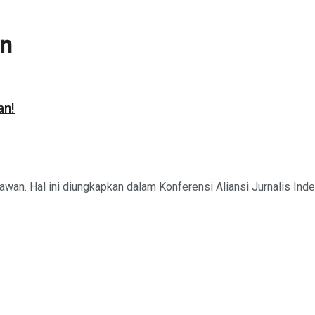
an
an!
an. Hal ini diungkapkan dalam Konferensi Aliansi Jurnalis Indep