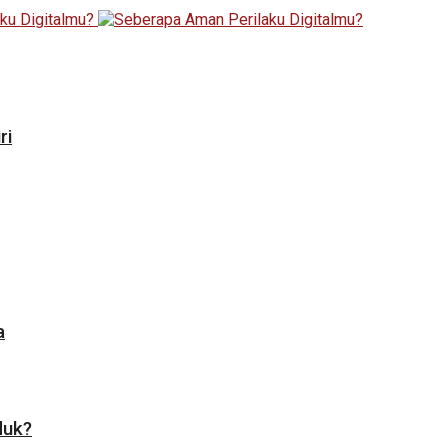
ri
a
duk?