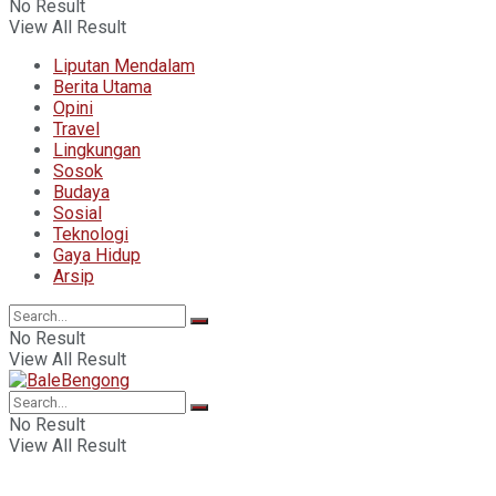
No Result
View All Result
Liputan Mendalam
Berita Utama
Opini
Travel
Lingkungan
Sosok
Budaya
Sosial
Teknologi
Gaya Hidup
Arsip
No Result
View All Result
No Result
View All Result