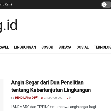
ang Kami
RAVEL
LINGKUNGAN
SOSOK
BUDAYA
SOSIAL
TEKNOLOG
Angin Segar dari Dua Penelitian
tentang Keberlanjutan Lingkungan
BY
HENDILIANA DEWI
23 MARCH 2021
0
LANDMARC dan TIPPING+ membawa angin segar bagi