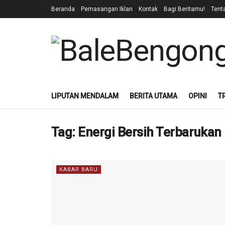
Beranda
Pemasangan Iklan
Kontak
Bagi Beritamu!
Tent
LIPUTAN MENDALAM
BERITA UTAMA
OPINI
T
Tag:
Energi Bersih Terbarukan
KABAR BARU