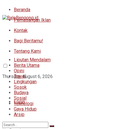
Beranda
Pemasangan Iklan
Kontak
Bagi Beritamu!
Tentang Kami
Liputan Mendalam
Berita Utama
Opini
Travel
Thursday, August 6, 2026
Lingkungan
Sosok
Budaya
Sosial
Login
Teknologi
Gaya Hidup
Arsip